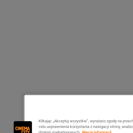
Klikając „Akceptuj wszystkie”, wyrażasz zgodę na prze
celu usprawnienia korzystania z nawigacji strony, anali
działań marketingowych.
Więcej informacji