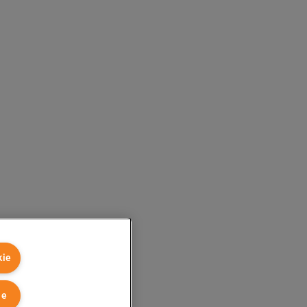
kie
ie