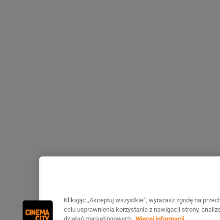
Klikając „Akceptuj wszystkie”, wyrażasz zgodę na prze
celu usprawnienia korzystania z nawigacji strony, anali
działań marketingowych.
Więcej informacji