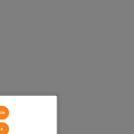
kie
ie