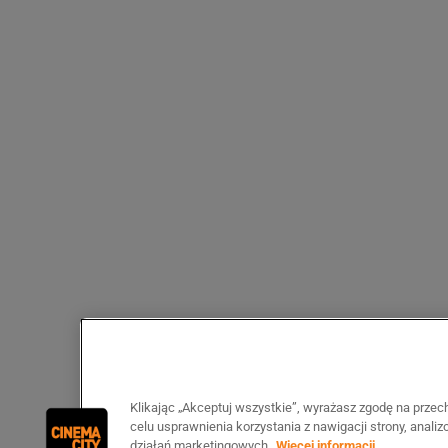
Klikając „Akceptuj wszystkie”, wyrażasz zgodę na prze
celu usprawnienia korzystania z nawigacji strony, anali
działań marketingowych.
Więcej informacji