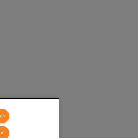
kie
ie