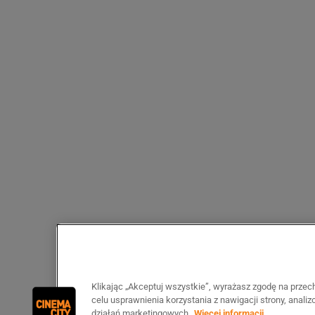
Klikając „Akceptuj wszystkie”, wyrażasz zgodę na prze
celu usprawnienia korzystania z nawigacji strony, anali
działań marketingowych.
Więcej informacji