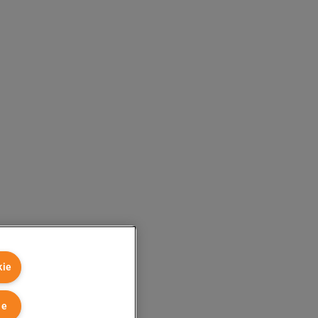
kie
ie