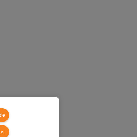
kie
ie