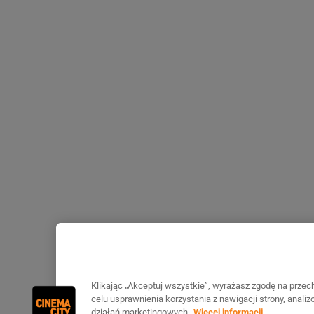
Klikając „Akceptuj wszystkie”, wyrażasz zgodę na prze
celu usprawnienia korzystania z nawigacji strony, anali
działań marketingowych.
Więcej informacji