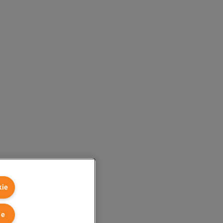
kie
ie