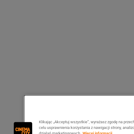
Klikając „Akceptuj wszystkie”, wyrażasz zgodę na prze
celu usprawnienia korzystania z nawigacji strony, anali
działań marketingowych.
Więcej informacji