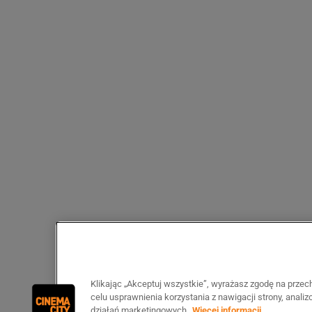
Klikając „Akceptuj wszystkie”, wyrażasz zgodę na prze
celu usprawnienia korzystania z nawigacji strony, anali
działań marketingowych.
Więcej informacji