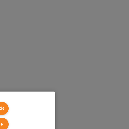
kie
ie