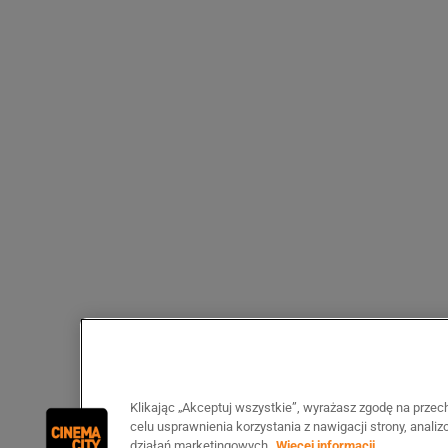
Klikając „Akceptuj wszystkie”, wyrażasz zgodę na prze
celu usprawnienia korzystania z nawigacji strony, anali
działań marketingowych.
Więcej informacji