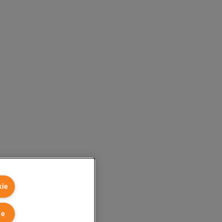
kie
ie