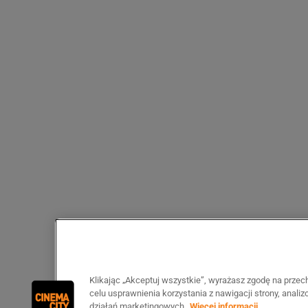
Klikając „Akceptuj wszystkie”, wyrażasz zgodę na prze
celu usprawnienia korzystania z nawigacji strony, anali
działań marketingowych.
Więcej informacji