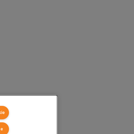
kie
ie