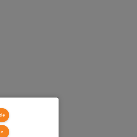
kie
ie