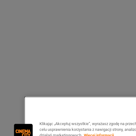
Klikając „Akceptuj wszystkie”, wyrażasz zgodę na prze
celu usprawnienia korzystania z nawigacji strony, anali
działań marketingowych.
Więcej informacji