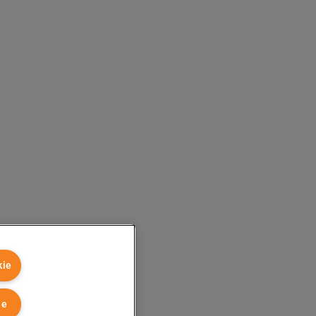
kie
ie