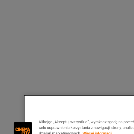
Klikając „Akceptuj wszystkie”, wyrażasz zgodę na prze
celu usprawnienia korzystania z nawigacji strony, anali
działań marketingowych.
Więcej informacji