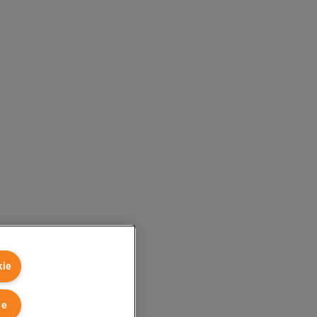
kie
ie