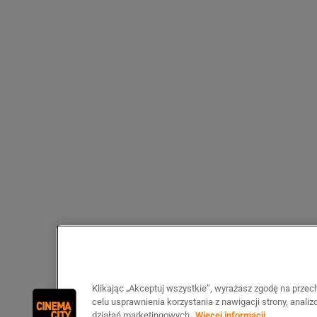
Klikając „Akceptuj wszystkie”, wyrażasz zgodę na prze
celu usprawnienia korzystania z nawigacji strony, anali
działań marketingowych.
Więcej informacji